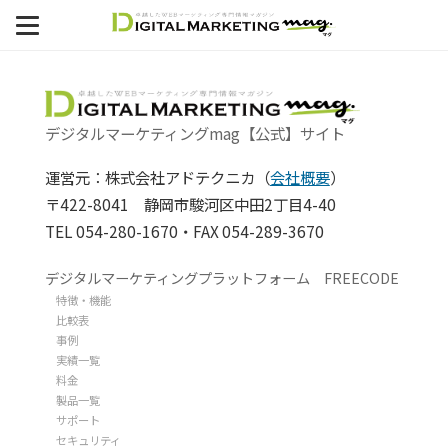
Setted Column Number is not found. [31]
MENU
デジタルマーケティング支援
制作事例
デジタルマーケティングmag【公式】サイト
ECサイト
運営元：株式会社アドテクニカ（
会社概要
）
〒422-8041 静岡市駿河区中田2丁目4-40
SEO
TEL 054-280-1670・FAX 054-289-3670
セミナー
デジタルマーケティングプラットフォーム FREECODE
特徴・機能
比較表
事例
実績一覧
料金
製品一覧
サポート
セキュリティ