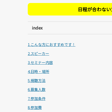
日程が合わない
index
1.こんな方におすすめです！
2.スピーカー
3.セミナー内容
4.日時・場所
5.視聴方法
6.募集人数
7.参加条件
8.参加費