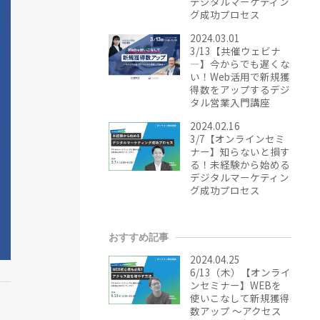
デジタルマーケティン
グ成功プロセス
2024.03.01
3/13【共催ウェビナ
―】今からでも遅くな
い！Web活用で新規獲
得数をアップするデジ
タル営業入門講座
2024.02.16
3/7【オンラインセミ
ナー】知らないと損す
る！未経験から始める
デジタルマーケティン
グ成功プロセス
おすすめ記事
2024.04.25
6/13（木）【オンライ
ンセミナー】WEBを
使いこなして新規獲得
数アップ ～アクセス