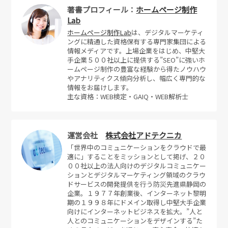
著書プロフィール：
ホームページ制作
Lab
ホームページ制作Lab
は、デジタルマーケティ
ングに精通した資格保有する専門家集団による
情報メディアです。上場企業をはじめ、中堅大
手企業５００社以上に提供する”SEO”に強いホ
ームページ制作の豊富な経験から得たノウハウ
やアナリティクス傾向分析し、幅広く専門的な
情報をお届けします。
主な資格：WEB検定・GAIQ・WEB解析士
運営会社
株式会社アドテクニカ
「世界中のコミュニケーションをクラウドで最
適に」することをミッションとして掲げ、２０
００社以上の法人向けのデジタルコミュニケー
ションとデジタルマーケティング領域のクラウ
ドサービスの開発提供を行う防災先進県静岡の
企業。１９７７年創業後、インターネット黎明
期の１９９８年にドメイン取得し中堅大手企業
向けにインターネットビジネスを拡大。”人と
人とのコミュニケーションをデザインする”た