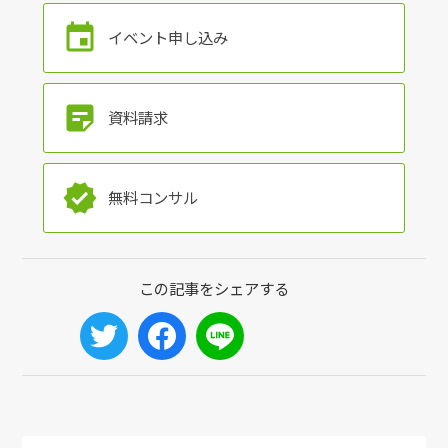
event
イベント申し込み
sticky_note_2
資料請求
verified
無料コンサル