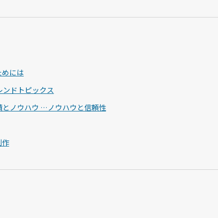
ためには
トレンドトピックス
績とノウハウ …ノウハウと信頼性
制作